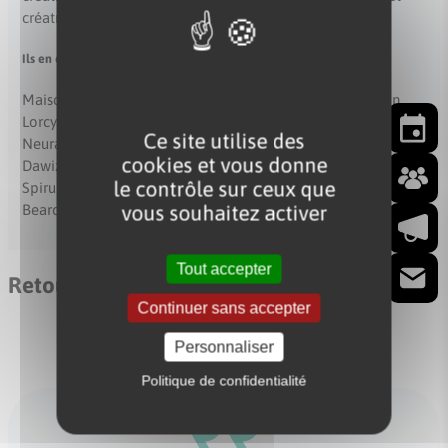
créatrices d’emplois.
Ils en ont bénéficié :
Maison hädenn Optic Performance Alternative innovation
Lorcyber Tiwal Kaptalia Imagina Bystamp Beezeelinx Zalg
No
Ce site utilise des
Neuract Grimp Guanaco Heole Sail Pack Moments Efelya
cookies et vous donne
Dawizz Bini Biograph’me Motion Up Archinaute Pétrel X
An
le contrôle sur ceux que
Spirubreizh Ready4sea Harfang Therapeutics Reviviscens
vous souhaitez activer
Bearops KeroLab Diwall Limeat Eïdethic
Ac
Tout accepter
Co
Retours d’expérience
Continuer sans accepter
Personnaliser
Politique de confidentialité