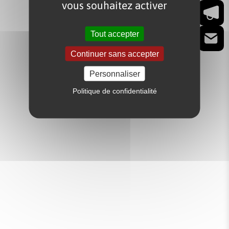
vous souhaitez activer
Ac
Tout accepter
Co
Continuer sans accepter
Personnaliser
Politique de confidentialité